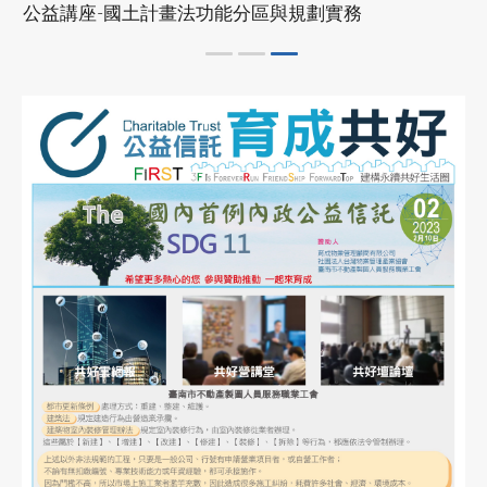
第195期台灣物業網報發刊囉
產投補助課程
2024-07-22
協會公告
113/08/26 ~ 113/10/16
公寓大廈事務管理人員培訓講習臺南班
室內裝修工程與品質檢驗管理專業人才培訓
2024-07-22
協會公告
班
公寓大廈事務管理人員培訓講習高雄班
See more
2024-03-06
協會公告
113年度下半年產投課程
2024-04-24
協會公告
物業管理課程
社區住戶規約及管理費制定實務班第01期(高雄班)
113年9月9~12日
113/9/9~12公寓大廈事務管理人員培訓講習
2024-05-01
協會公告