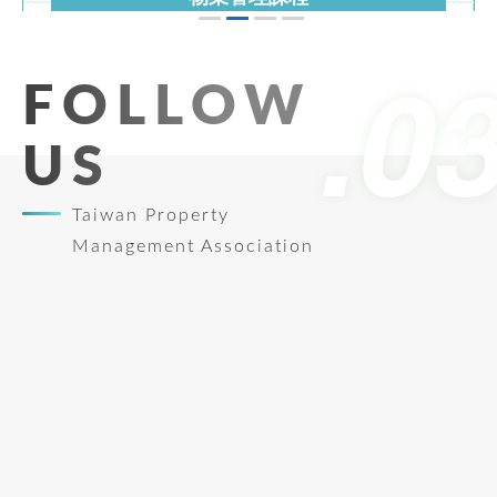
物業管理課程
113年9月18、19、25、26日(計4日)
113年9月公寓大廈事務管理人員培訓講習(台
FOLLOW
南班)
US
See more
Taiwan Property
Management Association
市區道路無障礙設計講習
113年8月26-27日
市區道路無障礙設計講習(初訓)臺南班