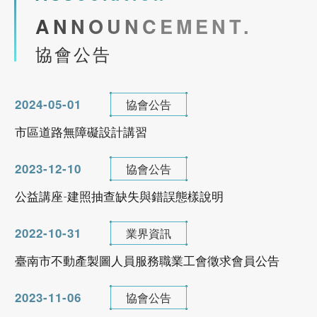
臺南市不動產製圖人員服務職業工會徵求會員公告
113年9月公寓大廈事務管理人員培訓講習(台
ANNOUNCEMENT.
南班)
2023-11-06
協會公告
協會公告
公益講座-國土計畫法功能分區與規劃實務
See more
2023-09-02
協會公告
內政部委託辦理營造業工地主任220小時職能訓練(平日夜間視訊
2024-02-23
協會公告
市區道路無障礙設計講習
防火管理人講習(初訓課程)
113年8月26-27日
市區道路無障礙設計講習(初訓)臺南班
2021-09-23
期刊發佈
第196期台灣物業網報發刊囉
See more
2021-09-23
期刊發佈