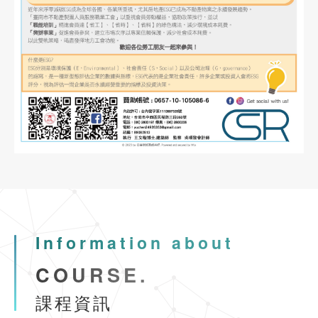
(高雄班)
市區道路無障礙設計講習
2023-12-10
協會公告
See more
公益講座-建照抽查缺失與錯誤態樣說明
2022-10-31
業界資訊
物業管理課程
臺南市不動產製圖人員服務職業工會徵求會員公告
113年9月18、19、25、26日(計4日)
2023-11-06
協會公告
113年9月公寓大廈事務管理人員培訓講習(台
公益講座-國土計畫法功能分區與規劃實務
南班)
Information about
2023-09-02
協會公告
COURSE.
See more
內政部委託辦理營造業工地主任220小時職能訓練(平日夜間視訊
課程資訊
2024-02-23
協會公告