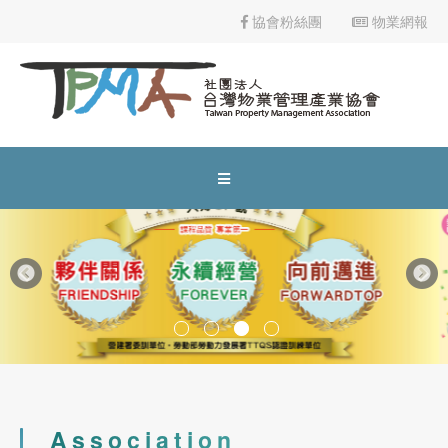
公寓大廈事務管理人員培訓講習高雄班
協會粉絲團
物業網報
2024-03-06
協會公告
113年度下半年產投課程
2024-04-24
協會公告
社區住戶規約及管理費制定實務班第01期(高雄班)
2024-05-01
協會公告
市區道路無障礙設計講習
2023-12-10
協會公告
公益講座-建照抽查缺失與錯誤態樣說明
物業管理課程
2022-10-31
業界資訊
Association
113年9月18、19、25、26日(計4日)