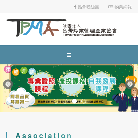
協會粉絲團
物業網報
2024-03-06
協會公告
113年度下半年產投課程
2024-04-24
協會公告
社區住戶規約及管理費制定實務班第01期(高雄班)
2024-05-01
協會公告
市區道路無障礙設計講習
2023-12-10
協會公告
公益講座-建照抽查缺失與錯誤態樣說明
物業管理課程
2022-10-31
業界資訊
Association
113年9月18、19、25、26日(計4日)