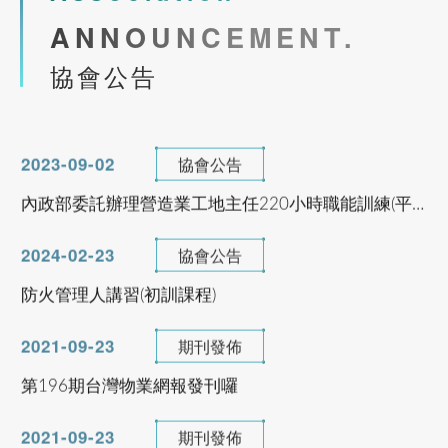
臺南市不動產製圖人員服務職業工會徵求會員公告
113年9月公寓大廈事務管理人員培訓講習(台
ANNOUNCEMENT.
南班)
2023-11-06
協會公告
協會公告
公益講座-國土計畫法功能分區與規劃實務
See more
2023-09-02
協會公告
內政部委託辦理營造業工地主任220小時職能訓練(平日夜間視訊
市區道路無障礙設計講習
2024-02-23
協會公告
防火管理人講習(初訓課程)
113年8月26-27日
市區道路無障礙設計講習(初訓)臺南班
2021-09-23
期刊發佈
第196期台灣物業網報發刊囉
See more
2021-09-23
期刊發佈