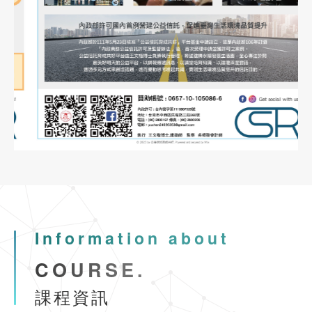
(高雄班)
市區道路無障礙設計講習
2023-12-10
協會公告
See more
公益講座-建照抽查缺失與錯誤態樣說明
2022-10-31
業界資訊
物業管理課程
臺南市不動產製圖人員服務職業工會徵求會員公告
113年9月18、19、25、26日(計4日)
2023-11-06
協會公告
113年9月公寓大廈事務管理人員培訓講習(台
公益講座-國土計畫法功能分區與規劃實務
南班)
Information about
2023-09-02
協會公告
COURSE.
See more
內政部委託辦理營造業工地主任220小時職能訓練(平日夜間視訊
課程資訊
2024-02-23
協會公告