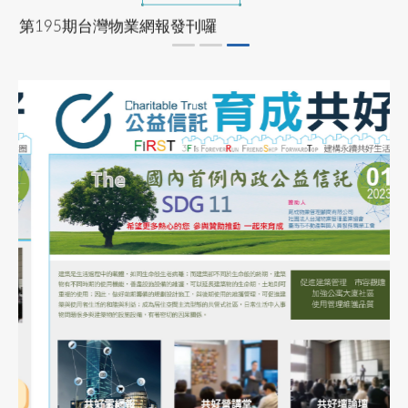
第195期台灣物業網報發刊囉
產投補助課程
2024-07-22
協會公告
113/08/26 ~ 113/10/16
公寓大廈事務管理人員培訓講習臺南班
室內裝修工程與品質檢驗管理專業人才培訓
2024-07-22
協會公告
班
公寓大廈事務管理人員培訓講習高雄班
See more
2024-03-06
協會公告
113年度下半年產投課程
2024-04-24
協會公告
物業管理課程
社區住戶規約及管理費制定實務班第01期(高雄班)
113年9月9~12日
113/9/9~12公寓大廈事務管理人員培訓講習
2024-05-01
協會公告