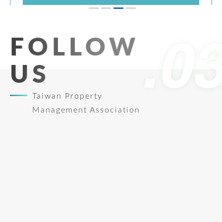
113年9月18、19、25、26日(計4日)
113年9月公寓大廈事務管理人員培訓講習(台
FOLLOW
南班)
US
See more
Taiwan Property
Management Association
市區道路無障礙設計講習
113年8月26-27日
市區道路無障礙設計講習(初訓)臺南班
See more